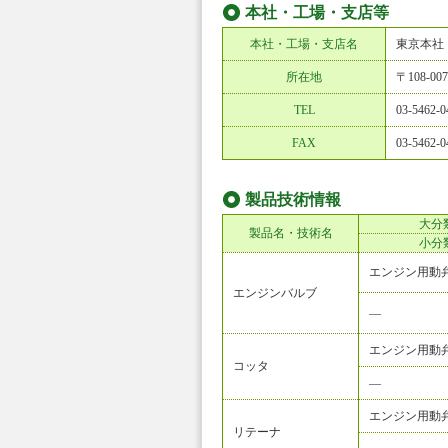
本社・工場・支店等
本社・工場・支店名
東京本社
所在地
〒108-
TEL
03-5462-0
FAX
03-5462-0
製品技術情報
大分
製品名・技術名
小分
エンジン用動
エンジンバルブ
―
エンジン用動
コッタ
―
エンジン用動
リテーナ