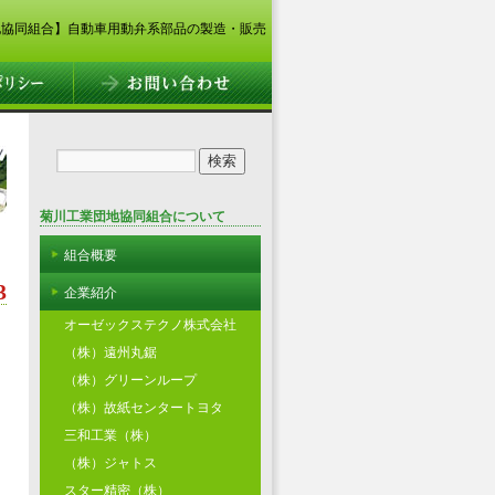
地協同組合】自動車用動弁系部品の製造・販売
菊川工業団地協同組合について
組合概要
3
企業紹介
オーゼックステクノ株式会社
（株）遠州丸鋸
（株）グリーンループ
（株）故紙センタートヨタ
三和工業（株）
（株）ジャトス
スター精密（株）