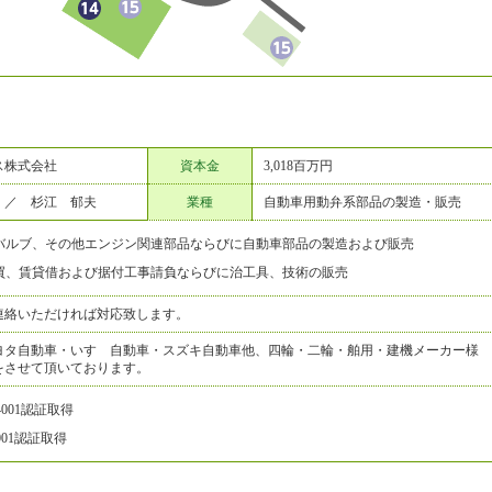
ス株式会社
資本金
3,018百万円
 ／ 杉江 郁夫
業種
自動車用動弁系部品の製造・販売
バルブ、その他エンジン関連部品ならびに自動車部品の製造および販売
買、賃貸借および据付工事請負ならびに治工具、技術の販売
連絡いただければ対応致します。
ヨタ自動車・いすゞ自動車・スズキ自動車他、四輪・二輪・舶用・建機メーカー様
をさせて頂いております。
14001認証取得
9001認証取得