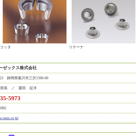
コッタ
リテーナ
ーゼックス株式会社
0023 静岡県菊川市三沢1500-60
務部長 ／ 栗田 征洋
-35-5973
5982
w.oozx.co.jp/