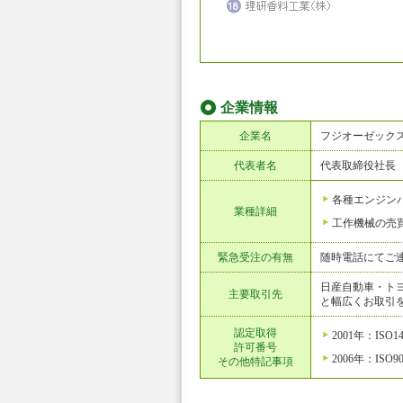
企業情報
企業名
フジオーゼック
代表者名
代表取締役社長
各種エンジン
業種詳細
工作機械の売
緊急受注の有無
随時電話にてご
日産自動車・ト
主要取引先
と幅広くお取引
認定取得
2001年：ISO
許可番号
2006年：ISO
その他特記事項