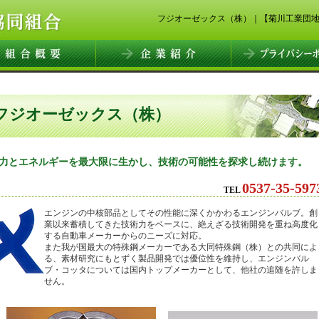
フジオーゼックス（株）｜【菊川工業団
フジオーゼックス（株）
力とエネルギーを最大限に生かし、技術の可能性を探求し続けます。
0537-35-597
TEL
エンジンの中核部品としてその性能に深くかかわるエンジンバルブ。創
業以来蓄積してきた技術力をベースに、絶えざる技術開発を重ね高度化
する自動車メーカーからのニーズに対応。
また我が国最大の特殊鋼メーカーである大同特殊鋼（株）との共同によ
る、素材研究にもとずく製品開発では優位性を維持し、エンジンバル
ブ・コッタについては国内トップメーカーとして、他社の追随を許しま
せん。