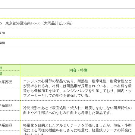
0075 東京都港区港南1-6-35〈大同品川ビル5階〉
470
480
類
内容・特徴
類
エンジンの心臓部の部品であり、耐熱性・耐摩耗性・耐腐食性など
弁系部品
が要求される為、材料には耐熱鋼が採用されている。この材料を鍛
造から機械加工を経て、エンジンバルブを生産しており、国内トッ
プメーカーとしての地位を確保している。
弁系部品
冷間成形のあとで表面処理・焼入れ・焼戻しをおこない耐摩耗性の
向上や相手部品へのなじみ性向上も考慮した製品です。
弁系部品
軽量化を目的としたアルミリテーナを開発しましたが、薄板・小型
化による同様の機能を有しさらに軽量な、軽量鉄リテーナの開発に