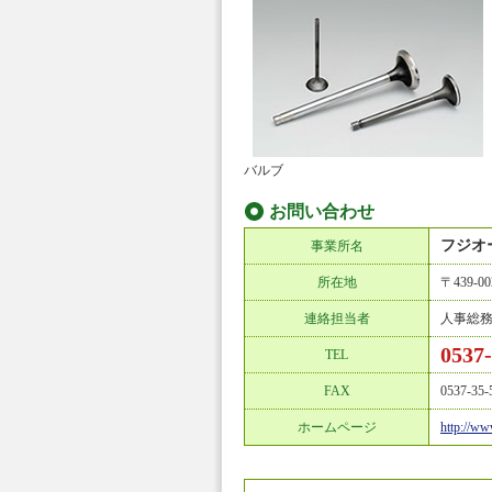
バルブ
お問い合わせ
フジオ
事業所名
所在地
〒439-
連絡担当者
人事総
0537
TEL
FAX
0537-35-
ホームページ
http://ww