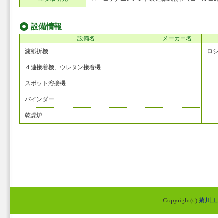
設備情報
設備名
メーカー名
濾紙折機
―
ロシ
４連接着機、ウレタン接着機
―
―
スポット溶接機
―
―
バインダー
―
―
乾燥炉
―
―
Copyright(c)
菊川工